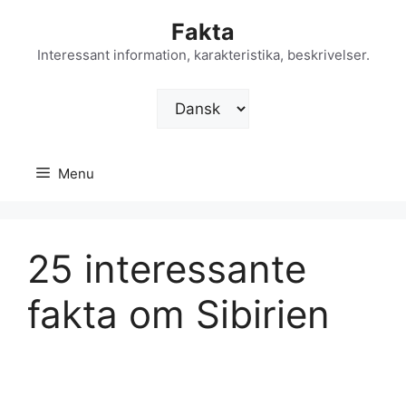
Hop
Fakta
til
indhold
Interessant information, karakteristika, beskrivelser.
Vælg
sprog
Menu
25 interessante
fakta om Sibirien