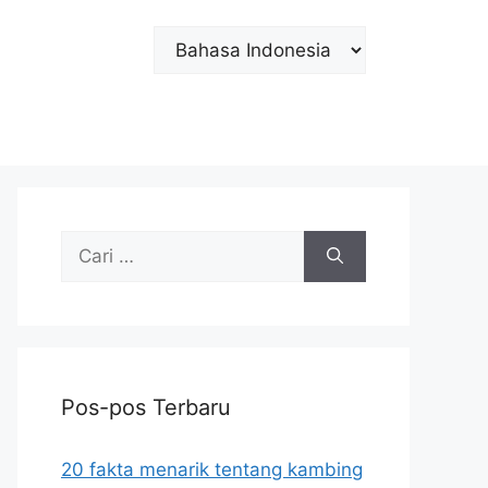
Choose
a
language
Cari
untuk:
Pos-pos Terbaru
20 fakta menarik tentang kambing