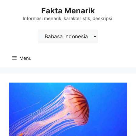
Langsung
Fakta Menarik
ke
isi
Informasi menarik, karakteristik, deskripsi.
Choose
a
language
Menu