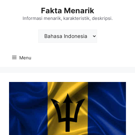
Langsung
Fakta Menarik
ke
isi
Informasi menarik, karakteristik, deskripsi.
Choose
a
language
Menu