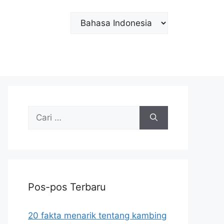
Choose
a
language
Cari
untuk:
Pos-pos Terbaru
20 fakta menarik tentang kambing