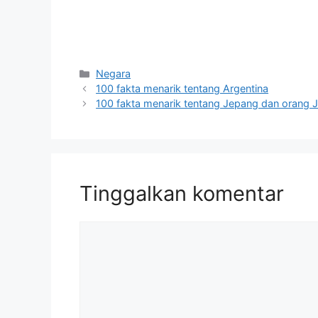
Kategori
Negara
100 fakta menarik tentang Argentina
100 fakta menarik tentang Jepang dan orang 
Tinggalkan komentar
Komentar