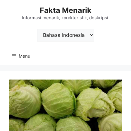
Langsung
Fakta Menarik
ke
isi
Informasi menarik, karakteristik, deskripsi.
Choose
a
language
Menu