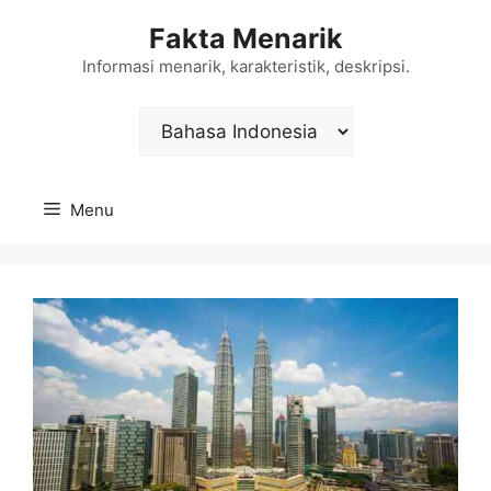
Langsung
Fakta Menarik
ke
isi
Informasi menarik, karakteristik, deskripsi.
Choose
a
language
Menu