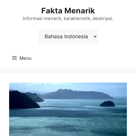
Langsung
Fakta Menarik
ke
isi
Informasi menarik, karakteristik, deskripsi.
Choose
a
language
Menu