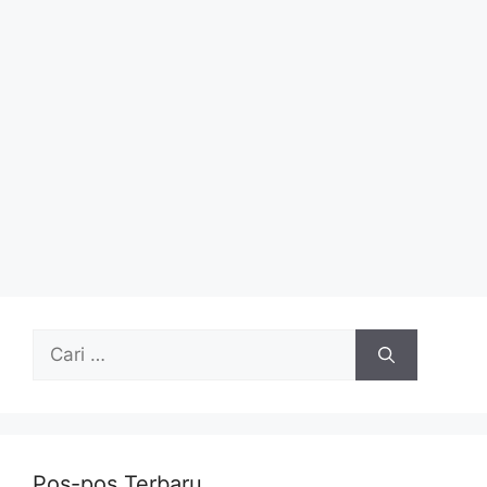
Cari
untuk:
Pos-pos Terbaru