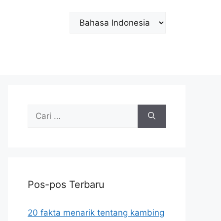
Choose
a
language
Cari
untuk:
Pos-pos Terbaru
20 fakta menarik tentang kambing