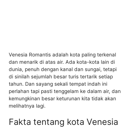
Venesia Romantis adalah kota paling terkenal
dan menarik di atas air. Ada kota-kota lain di
dunia, penuh dengan kanal dan sungai, tetapi
di sinilah sejumlah besar turis tertarik setiap
tahun. Dan sayang sekali tempat indah ini
perlahan tapi pasti tenggelam ke dalam air, dan
kemungkinan besar keturunan kita tidak akan
melihatnya lagi.
Fakta tentang kota Venesia