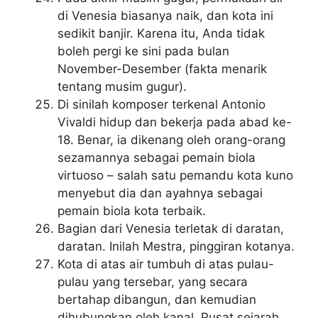
di Venesia biasanya naik, dan kota ini
sedikit banjir. Karena itu, Anda tidak
boleh pergi ke sini pada bulan
November-Desember (fakta menarik
tentang musim gugur).
Di sinilah komposer terkenal Antonio
Vivaldi hidup dan bekerja pada abad ke-
18. Benar, ia dikenang oleh orang-orang
sezamannya sebagai pemain biola
virtuoso – salah satu pemandu kota kuno
menyebut dia dan ayahnya sebagai
pemain biola kota terbaik.
Bagian dari Venesia terletak di daratan,
daratan. Inilah Mestra, pinggiran kotanya.
Kota di atas air tumbuh di atas pulau-
pulau yang tersebar, yang secara
bertahap dibangun, dan kemudian
dihubungkan oleh kanal. Pusat sejarah,