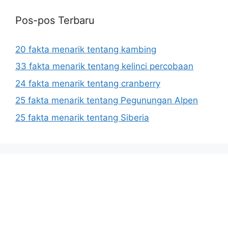
Pos-pos Terbaru
20 fakta menarik tentang kambing
33 fakta menarik tentang kelinci percobaan
24 fakta menarik tentang cranberry
25 fakta menarik tentang Pegunungan Alpen
25 fakta menarik tentang Siberia