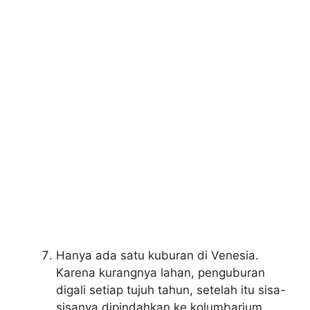
Hanya ada satu kuburan di Venesia.
Karena kurangnya lahan, penguburan
digali setiap tujuh tahun, setelah itu sisa-
sisanya dipindahkan ke kolumbarium,