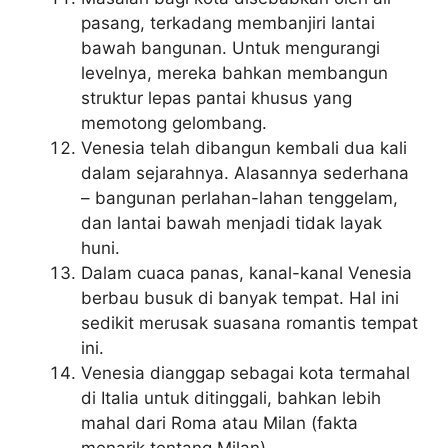
pasang, terkadang membanjiri lantai
bawah bangunan. Untuk mengurangi
levelnya, mereka bahkan membangun
struktur lepas pantai khusus yang
memotong gelombang.
Venesia telah dibangun kembali dua kali
dalam sejarahnya. Alasannya sederhana
– bangunan perlahan-lahan tenggelam,
dan lantai bawah menjadi tidak layak
huni.
Dalam cuaca panas, kanal-kanal Venesia
berbau busuk di banyak tempat. Hal ini
sedikit merusak suasana romantis tempat
ini.
Venesia dianggap sebagai kota termahal
di Italia untuk ditinggali, bahkan lebih
mahal dari Roma atau Milan (fakta