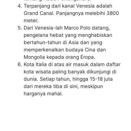
Terpanjang dari kanal Venesia adalah
Grand Canal. Panjangnya melebihi 3800
meter.
Dari Venesia-lah Marco Polo datang,
pengelana hebat yang menghabiskan
bertahun-tahun di Asia dan yang
memperkenalkan budaya Cina dan
Mongolia kepada orang Eropa.
Kota Italia di atas air masuk dalam daftar
kota wisata paling banyak dikunjungi di
dunia. Setiap tahun, hingga 15-18 juta
dari mereka tiba di sini, meskipun
harganya mahal.