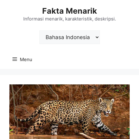
Langsung
Fakta Menarik
ke
isi
Informasi menarik, karakteristik, deskripsi.
Choose
a
language
Menu