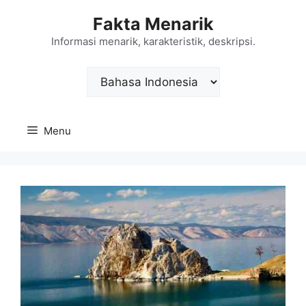
Langsung
Fakta Menarik
ke
isi
Informasi menarik, karakteristik, deskripsi.
Choose
a
language
Menu