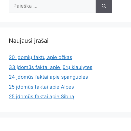
Ieškoti:
Naujausi įrašai
20 įdomių faktų apie ožkas
33 įdomūs faktai apie jūrų kiaulytes
24 įdomūs faktai apie spanguoles
25 įdomūs faktai apie Alpes
25 įdomūs faktai apie Sibirą