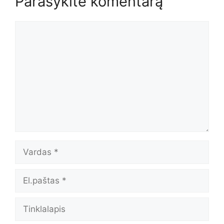
Parašykite komentarą
Komentaras
Vardas
El.paštas
Tinklalapis