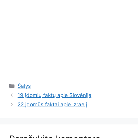
Kategorijos
Šalys
19 įdomių faktų apie Slovėniją
22 įdomūs faktai apie Izraelį