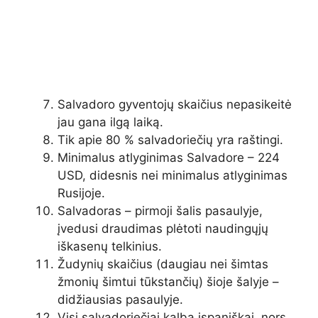
Salvadoro gyventojų skaičius nepasikeitė
jau gana ilgą laiką.
Tik apie 80 % salvadoriečių yra raštingi.
Minimalus atlyginimas Salvadore – 224
USD, didesnis nei minimalus atlyginimas
Rusijoje.
Salvadoras – pirmoji šalis pasaulyje,
įvedusi draudimas plėtoti naudingųjų
iškasenų telkinius.
Žudynių skaičius (daugiau nei šimtas
žmonių šimtui tūkstančių) šioje šalyje –
didžiausias pasaulyje.
Visi salvadoriečiai kalba ispaniškai, nors