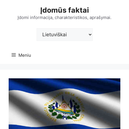
Pereiti
Įdomūs faktai
prie
turinio
Įdomi informacija, charakteristikos, aprašymai.
Pasirinkite
kalbą
Meniu