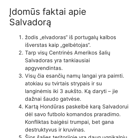
Įdomūs faktai apie
Salvadorą
žodis „elvadoras“ iš portugalų kalbos
išverstas kaip „gelbėtojas“.
Tarp visų Centrinės Amerikos šalių
Salvadoras yra tankiausiai
apgyvendintas.
Visų čia esančių namų langai yra paimti.
atokiau su tvirtais strypais ir su
langinėmis iki 3 aukšto. Ką daryti – jie
dažnai šaudo gatvėse.
Kartą Hondūras paskelbė karą Salvadorui
dėl savo futbolo komandos praradimo.
Konfliktas baigėsi trumpai, bet gana
destruktyvus ir kruvinas.
Šios šalies teritorijoje yra daug ugnikalnių,