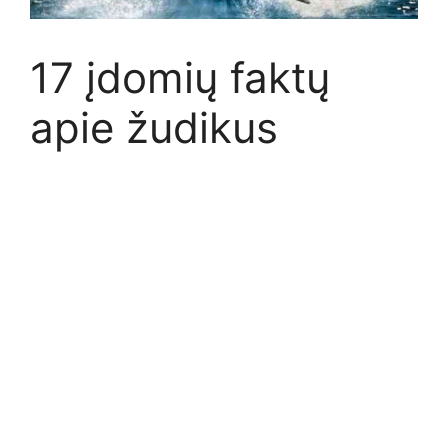
17 įdomių faktų
apie žudikus