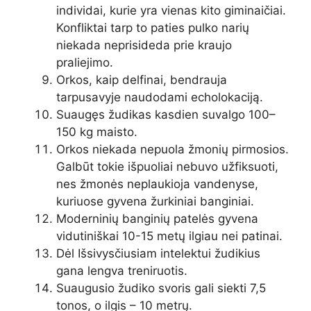
individai, kurie yra vienas kito giminaičiai.
Konfliktai tarp to paties pulko narių
niekada neprisideda prie kraujo
praliejimo.
Orkos, kaip delfinai, bendrauja
tarpusavyje naudodami echolokaciją.
Suaugęs žudikas kasdien suvalgo 100–
150 kg maisto.
Orkos niekada nepuola žmonių pirmosios.
Galbūt tokie išpuoliai nebuvo užfiksuoti,
nes žmonės neplaukioja vandenyse,
kuriuose gyvena žurkiniai banginiai.
Moderninių banginių patelės gyvena
vidutiniškai 10-15 metų ilgiau nei patinai.
Dėl Išsivysčiusiam intelektui žudikius
gana lengva treniruotis.
Suaugusio žudiko svoris gali siekti 7,5
tonos, o ilgis – 10 metrų.