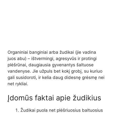
Organiniai banginiai arba žudikai (jie vadina
juos abu) – ištvermingi, agresyvūs ir protingi
plėšrūnai, daugiausia gyvenantys šaltuose
vandenyse. Jie užpuls bet kokį grobį, su kuriuo
gali susidoroti, ir kelia daug didesnę grėsmę nei
net rykliai.
Įdomūs faktai apie žudikius
Žudikai puola net plėšriuosius baltuosius