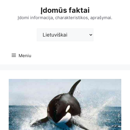
Pereiti
Įdomūs faktai
prie
turinio
Įdomi informacija, charakteristikos, aprašymai.
Pasirinkite
kalbą
Meniu