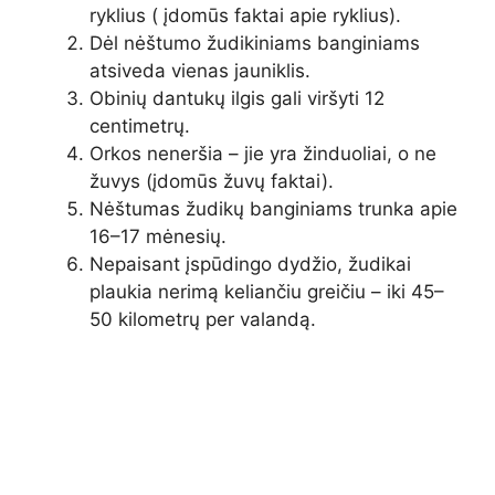
ryklius ( įdomūs faktai apie ryklius).
Dėl nėštumo žudikiniams banginiams
atsiveda vienas jauniklis.
Obinių dantukų ilgis gali viršyti 12
centimetrų.
Orkos neneršia – jie yra žinduoliai, o ne
žuvys (įdomūs žuvų faktai).
Nėštumas žudikų banginiams trunka apie
16–17 mėnesių.
Nepaisant įspūdingo dydžio, žudikai
plaukia nerimą keliančiu greičiu – iki 45–
50 kilometrų per valandą.