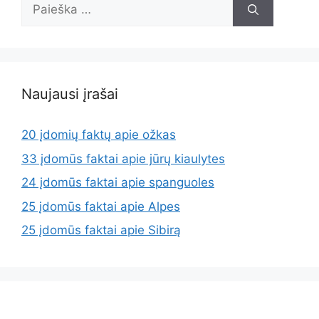
Ieškoti:
Naujausi įrašai
20 įdomių faktų apie ožkas
33 įdomūs faktai apie jūrų kiaulytes
24 įdomūs faktai apie spanguoles
25 įdomūs faktai apie Alpes
25 įdomūs faktai apie Sibirą