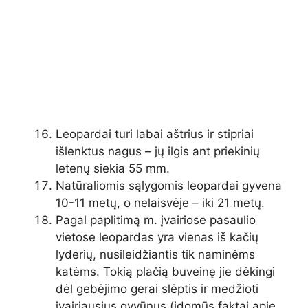
Leopardai turi labai aštrius ir stipriai
išlenktus nagus – jų ilgis ant priekinių
letenų siekia 55 mm.
Natūraliomis sąlygomis leopardai gyvena
10-11 metų, o nelaisvėje – iki 21 metų.
Pagal paplitimą m. įvairiose pasaulio
vietose leopardas yra vienas iš kačių
lyderių, nusileidžiantis tik naminėms
katėms. Tokią plačią buveinę jie dėkingi
dėl gebėjimo gerai slėptis ir medžioti
įvairiausius gyvūnus (įdomūs faktai apie