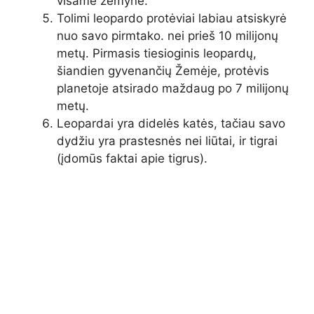
visame žemyne.
Tolimi leopardo protėviai labiau atsiskyrė
nuo savo pirmtako. nei prieš 10 milijonų
metų. Pirmasis tiesioginis leopardų,
šiandien gyvenančių Žemėje, protėvis
planetoje atsirado maždaug po 7 milijonų
metų.
Leopardai yra didelės katės, tačiau savo
dydžiu yra prastesnės nei liūtai, ir tigrai
(įdomūs faktai apie tigrus).