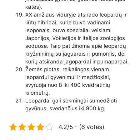
kates).
XX amžiaus viduryje atsirado leopardų ir
liūtų hibridai, kurie buvo vadinami
leoponais, buvo specialiai veisiami
Japonijos, Vokietijos ir Italijos zoologijos
soduose. Taip pat žinoma apie leopardų
kryžminimą su jaguarais ir pumomis, dėl
kurių atsiranda jagopardai ir pumapardai.
Žemės plotas, reikalingas vienam
leopardui gyvenimui ir medžioklei,
svyruoja nuo 8 iki 400 kvadratinių
kilometrų.
Leopardai gali sėkmingai sumedžioti
gyvūnus, sveriančius iki 900 kg.
4.2/5 - (6 votes)