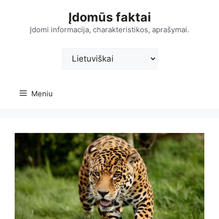
Pereiti
Įdomūs faktai
prie
turinio
Įdomi informacija, charakteristikos, aprašymai.
Pasirinkite
kalbą
Meniu