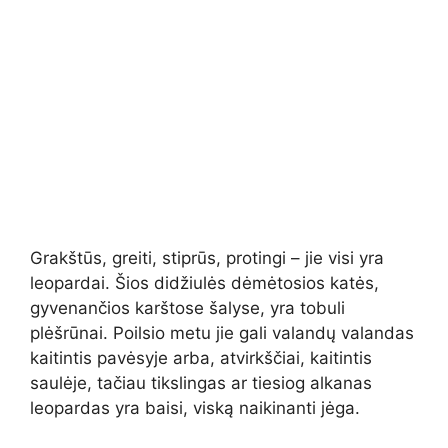
Grakštūs, greiti, stiprūs, protingi – jie visi yra
leopardai. Šios didžiulės dėmėtosios katės,
gyvenančios karštose šalyse, yra tobuli
plėšrūnai. Poilsio metu jie gali valandų valandas
kaitintis pavėsyje arba, atvirkščiai, kaitintis
saulėje, tačiau tikslingas ar tiesiog alkanas
leopardas yra baisi, viską naikinanti jėga.