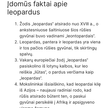
Įdomūs faktai apie
leopardus
Žodis „leopardas“ atsirado nuo XVIII a., o
ankstesniuose šaltiniuose šios rūšies
gyvūnai buvo vadinami „leontopardais“.
Leopardas, pantera ir leopardas yra viena
ir tos pačios rūšies gyvūnai, tik skirtingų
spalvų.
Vakarų europiečiai žodį „leopardas“
pasiskolino iš lotynų kalbos, kur leo
reiškia „liūtas“, o pardus verčiama kaip
„leopardas“.
Mokslininkai išsiaiškino, kad leopardai kilę
iš Azijos – naujausi radiniai rodo, kad
rūšis atsirado būtent ten, o paskui
gyvūnai persikėlė į Afriką ir apsigyveno