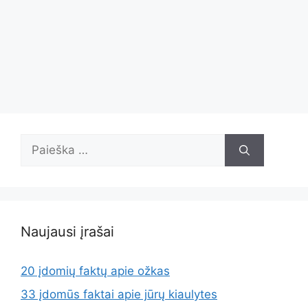
Ieškoti:
Naujausi įrašai
20 įdomių faktų apie ožkas
33 įdomūs faktai apie jūrų kiaulytes