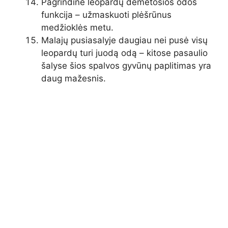
Pagrindinė leopardų dėmėtosios odos
funkcija – užmaskuoti plėšrūnus
medžioklės metu.
Malajų pusiasalyje daugiau nei pusė visų
leopardų turi juodą odą – kitose pasaulio
šalyse šios spalvos gyvūnų paplitimas yra
daug mažesnis.