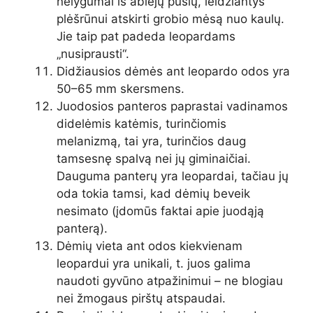
nelygumai iš abiejų pusių, leidžiantys
plėšrūnui atskirti grobio mėsą nuo kaulų.
Jie taip pat padeda leopardams
„nusiprausti“.
Didžiausios dėmės ant leopardo odos yra
50–65 mm skersmens.
Juodosios panteros paprastai vadinamos
didelėmis katėmis, turinčiomis
melanizmą, tai yra, turinčios daug
tamsesnę spalvą nei jų giminaičiai.
Dauguma panterų yra leopardai, tačiau jų
oda tokia tamsi, kad dėmių beveik
nesimato (įdomūs faktai apie juodąją
panterą).
Dėmių vieta ant odos kiekvienam
leopardui yra unikali, t. juos galima
naudoti gyvūno atpažinimui – ne blogiau
nei žmogaus pirštų atspaudai.