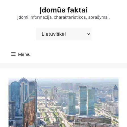
Pereiti
Įdomūs faktai
prie
turinio
Įdomi informacija, charakteristikos, aprašymai.
Pasirinkite
kalbą
Meniu