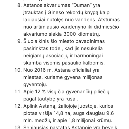
Astanos akvariumas “Duman” yra
įtrauktas į Gineso rekordų knygą kaip
labiausiai nutolęs nuo vandens. Atstumas
nuo artimiausio vandenyno iki didmiesčio
akvariumo siekia 3000 kilometrų.
Šiuolaikinis šio miesto pavadinimas
pasirinktas todėl, kad jis nesukelia
neigiamų asociacijų ir harmoningai
skamba visomis pasaulio kalbomis.
Nuo 2016 m. Astana oficialiai yra
miestas, kuriame gyvena milijonas
gyventojų.
Apie 12 % visų čia gyvenančių piliečių
pagal tautybę yra rusai.
Aplink Astaną, žaliojoje juostoje, kurios
plotas viršija 14,8 ha, auga daugiau 9,6
mln. medžių ir apie 1,8 milijonai krūmų.
Seniausias pastatas Astanoje yra beveik