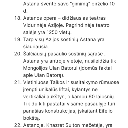
Astana šventė savo “gimimą” birželio 10
d.
Astanos opera – didžiausias teatras
Vidurinėje Azijoje. Pagrindinėje teatro
salėje yra 1250 vietų.
Tarp visų Azijos sostinių Astana yra
šiauriausia.
Šalčiausių pasaulio sostinių sąraše ,
Astana yra antroje vietoje, nusileidžia tik
Mongolijos Ulan Batorui (įdomūs faktai
apie Ulan Batorą).
Vietiniuose Taikos ir susitaikymo rūmuose
įrengti unikalūs liftai, kylantys ne
vertikaliai aukštyn, o kampu 60 laipsnių.
Tik du kiti pastatai visame pasaulyje turi
panašias konstrukcijas, įskaitant Eifelio
bokštą.
Astanoje, Khazret Sulton mečetėje, yra