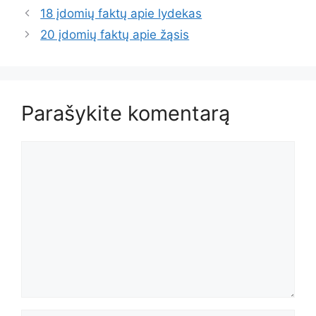
18 įdomių faktų apie lydekas
20 įdomių faktų apie žąsis
Parašykite komentarą
Komentaras