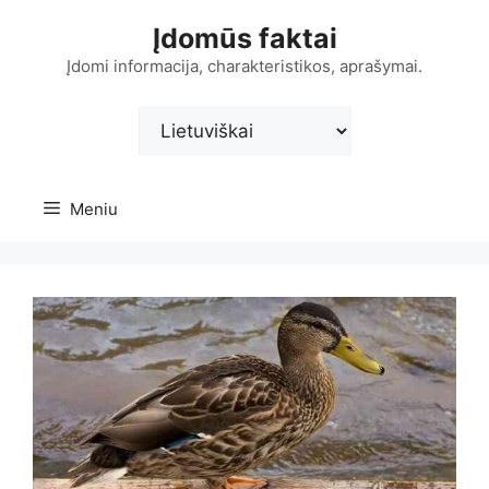
Pereiti
Įdomūs faktai
prie
turinio
Įdomi informacija, charakteristikos, aprašymai.
Pasirinkite
kalbą
Meniu