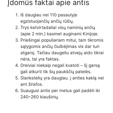
Įdomūs faktai apie antis
Iš daugiau nei 110 pasaulyje
egzistuojančių ančių rūšių.
Trys ketvirtadaliai visų naminių ančių
(apie 2 mln.) kasmet auginami Kinijoje.
Priešingai populiariam mitui, tam tikromis
sąlygomis ančių čiulbėjimas vis dar turi
atgarsį. Tačiau daugeliu atvejų aido tikrai
nėra, tai yra faktas.
Dreiviai niekaip negali kvatoti – šį garsą
gali atkurti tik šių paukščių patelės.
Slankstelių yra daugiau. į anties kaklą nei
ant žirafos.
Suaugusi antis per metus gali padėti iki
240–260 kiaušinių.