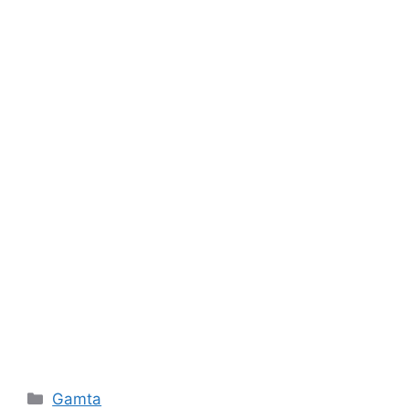
Kategorijos
Gamta