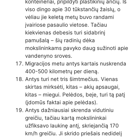
konteineriai, pripildyti plastikinių ančių. Iš
viso dingo apie 30 tūkstančių žaislų, o
vėliau jie keletą metų buvo randami
įvairiose pasaulio vietose. Tačiau
kiekvienas debesis turi sidabrinį
pamušalą – šių radinių dėka
mokslininkams pavyko daug sužinoti apie
vandenyno sroves.
Migracijos metu antys kartais nuskrenda
400-500 kilometrų per dieną.
Antys turi net tris šimtmečius. Vienas
skirtas mirksėti, kitas – akių apsaugai,
kitas – miegui. Pelėdos, beje, turi tą patį
(įdomūs faktai apie pelėdas).
Antys dažniausiai skrenda vidutiniu
greičiu, tačiau kartą mokslininkai
užfiksavo laukinę antį, skriejančią 170
km/h greičiu. Ji skrido priešais nedidelį