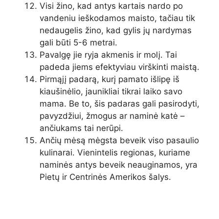
Visi žino, kad antys kartais nardo po
vandeniu ieškodamos maisto, tačiau tik
nedaugelis žino, kad gylis jų nardymas
gali būti 5-6 metrai.
Pavalgę jie ryja akmenis ir molį. Tai
padeda jiems efektyviau virškinti maistą.
Pirmąjį padarą, kurį pamato išlipę iš
kiaušinėlio, jaunikliai tikrai laiko savo
mama. Be to, šis padaras gali pasirodyti,
pavyzdžiui, žmogus ar naminė katė –
ančiukams tai nerūpi.
Ančių mėsą mėgsta beveik viso pasaulio
kulinarai. Vienintelis regionas, kuriame
naminės antys beveik neauginamos, yra
Pietų ir Centrinės Amerikos šalys.