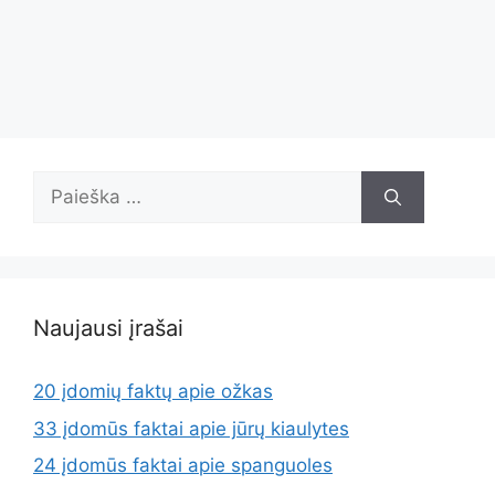
Ieškoti:
Naujausi įrašai
20 įdomių faktų apie ožkas
33 įdomūs faktai apie jūrų kiaulytes
24 įdomūs faktai apie spanguoles