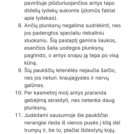
paviršiuje plūduriuojančios antys tapo
didelių lydekų aukomis (įdomūs faktai
apie lydekas).
Ančių plunksnų negalima sudrėkinti, nes
jos padengtos specialiu riebaliniu
sluoksniu. Šią paslaptį gamina liaukos,
esančios šalia uodegos plunksnų
pagrindo, o antys snapu ją tepa po visą
kūną.
Šių paukščių letenėlės nejaučia šalčio,
nes jos neturi. kraujagysles ir nervų
galūnes.
Per kasmetinį molį antys praranda
gebėjimą skraidyti, nes netenka daug
plunksnų.
Judėdami sausumoje šie paukščiai
nerangiai rieda iš vienos pusės į kitą dėl
trumpų ir, be to, plačiai išdėstytų kojų.