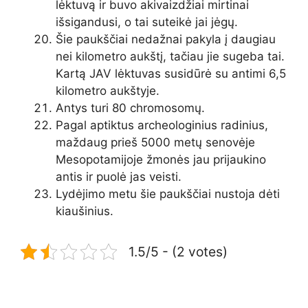
lėktuvą ir buvo akivaizdžiai mirtinai
išsigandusi, o tai suteikė jai jėgų.
Šie paukščiai nedažnai pakyla į daugiau
nei kilometro aukštį, tačiau jie sugeba tai.
Kartą JAV lėktuvas susidūrė su antimi 6,5
kilometro aukštyje.
Antys turi 80 chromosomų.
Pagal aptiktus archeologinius radinius,
maždaug prieš 5000 metų senovėje
Mesopotamijoje žmonės jau prijaukino
antis ir puolė jas veisti.
Lydėjimo metu šie paukščiai nustoja dėti
kiaušinius.
1.5/5 - (2 votes)