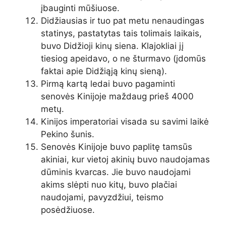
įbauginti mūšiuose.
Didžiausias ir tuo pat metu nenaudingas
statinys, pastatytas tais tolimais laikais,
buvo Didžioji kinų siena. Klajokliai jį
tiesiog apeidavo, o ne šturmavo (įdomūs
faktai apie Didžiąją kinų sieną).
Pirmą kartą ledai buvo pagaminti
senovės Kinijoje maždaug prieš 4000
metų.
Kinijos imperatoriai visada su savimi laikė
Pekino šunis.
Senovės Kinijoje buvo paplitę tamsūs
akiniai, kur vietoj akinių buvo naudojamas
dūminis kvarcas. Jie buvo naudojami
akims slėpti nuo kitų, buvo plačiai
naudojami, pavyzdžiui, teismo
posėdžiuose.