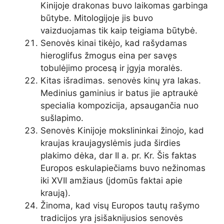
Kinijoje drakonas buvo laikomas garbinga
būtybe. Mitologijoje jis buvo
vaizduojamas tik kaip teigiama būtybė.
Senovės kinai tikėjo, kad rašydamas
hieroglifus žmogus eina per savęs
tobulėjimo procesą ir įgyja moralės.
Kitas išradimas. senovės kinų yra lakas.
Medinius gaminius ir batus jie aptraukė
specialia kompozicija, apsaugančia nuo
sušlapimo.
Senovės Kinijoje mokslininkai žinojo, kad
kraujas kraujagyslėmis juda širdies
plakimo dėka, dar II a. pr. Kr. Šis faktas
Europos eskulapiečiams buvo nežinomas
iki XVII amžiaus (įdomūs faktai apie
kraują).
Žinoma, kad visų Europos tautų rašymo
tradicijos yra įsišaknijusios senovės