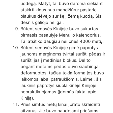
uodegą. Matyt, tai buvo daroma siekiant
atskirti kinus nuo mandžiūrų: pastarieji
plaukus dėvėjo surišę į žemą kuodą. Šis
dėsnis galiojo neilgai.
Būtent senovės Kinijoje buvo sukurtas
pirmasis pasaulyje Mėnulio kalendorius.
Tai atsitiko daugiau nei prieš 4000 metų.
Būtent senovės Kinijoje gimė paprotys
jaunoms merginoms tvirtai surišti pėdas ir
surišti jas į medinius blokus. Dėl to
bėgant metams pėdos buvo siaubingai
deformuotos, tačiau tokia forma jos buvo
laikomos labai patraukliomis. Laimei, šis
laukinis paprotys šiuolaikinėje Kinijoje
nepraktikuojamas (įdomūs faktai apie
Kiniją).
Prieš šimtus metų kinai įprato skraidinti
aitvarus. Jie buvo naudojami priešams