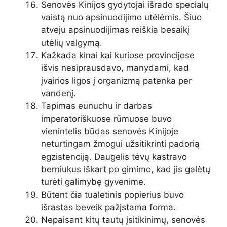
Senovės Kinijos gydytojai išrado specialų
vaistą nuo apsinuodijimo utėlėmis. Šiuo
atveju apsinuodijimas reiškia besaikį
utėlių valgymą.
Kažkada kinai kai kuriose provincijose
išvis nesiprausdavo, manydami, kad
įvairios ligos į organizmą patenka per
vandenį.
Tapimas eunuchu ir darbas
imperatoriškuose rūmuose buvo
vienintelis būdas senovės Kinijoje
neturtingam žmogui užsitikrinti padorią
egzistenciją. Daugelis tėvų kastravo
berniukus iškart po gimimo, kad jis galėtų
turėti galimybę gyvenime.
Būtent čia tualetinis popierius buvo
išrastas beveik pažįstama forma.
Nepaisant kitų tautų įsitikinimų, senovės