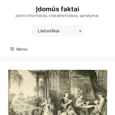
Pereiti
Įdomūs faktai
prie
turinio
Įdomi informacija, charakteristikos, aprašymai.
Pasirinkite
kalbą
Meniu