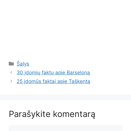
Kategorijos
Šalys
30 įdomių faktų apie Barseloną
25 įdomūs faktai apie Taškentą
Parašykite komentarą
Komentaras