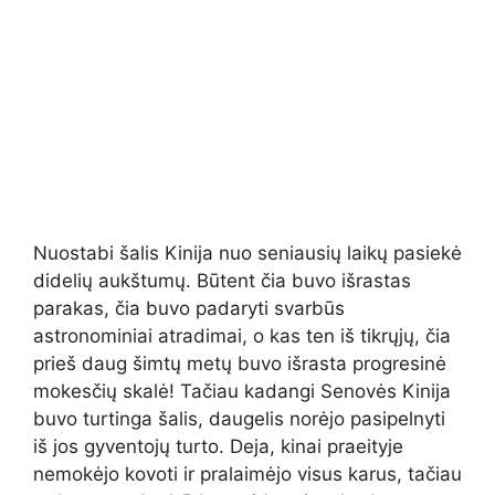
Nuostabi šalis Kinija nuo seniausių laikų pasiekė
didelių aukštumų. Būtent čia buvo išrastas
parakas, čia buvo padaryti svarbūs
astronominiai atradimai, o kas ten iš tikrųjų, čia
prieš daug šimtų metų buvo išrasta progresinė
mokesčių skalė! Tačiau kadangi Senovės Kinija
buvo turtinga šalis, daugelis norėjo pasipelnyti
iš jos gyventojų turto. Deja, kinai praeityje
nemokėjo kovoti ir pralaimėjo visus karus, tačiau