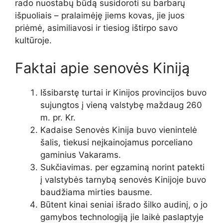
rado nuostabų būdą susidoroti su barbarų
išpuoliais – pralaimėję jiems kovas, jie juos
priėmė, asimiliavosi ir tiesiog ištirpo savo
kultūroje.
Faktai apie senovės Kiniją
Išsibarstę turtai ir Kinijos provincijos buvo
sujungtos į vieną valstybę maždaug 260
m. pr. Kr.
Kadaise Senovės Kinija buvo vienintelė
šalis, tiekusi neįkainojamus porceliano
gaminius Vakarams.
Sukčiavimas. per egzaminą norint patekti
į valstybės tarnybą senovės Kinijoje buvo
baudžiama mirties bausme.
Būtent kinai seniai išrado šilko audinį, o jo
gamybos technologiją jie laikė paslaptyje