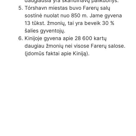
daugiausia yra skandinavų palikuonys.
Tórshavn miestas buvo Farerų salų
sostinė nuolat nuo 850 m. Jame gyvena
13 tūkst. žmonių, tai yra beveik 30 %
šalies gyventojų.
Kinijoje gyvena apie 28 600 kartų
daugiau žmonių nei visose Farerų salose.
(įdomūs faktai apie Kiniją).