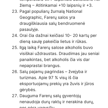
žiemą – Atitinkamai +10 laipsnių ir +3.
Pagal populiarų žurnalą National
Geographic, Farerų salos yra
draugiškiausia salų bendruomenė
pasaulyje.
Orai čia dažnai keičiasi 10- 20 kartų per
dieną saulę pakeičia lietus ir rūkas.
Ilgą laiką Farerų salose alkoholis buvo
visiškai uždraustas. Draudimas jau seniai
panaikintas, bet alkoholis čia vis dar
nepaprastai brangus.
Salų pajamų pagrindas – žvejyba ir
turizmas. Apie 97 % visų iš čia
eksportuojamų prekių yra žuvis ir jūros
gėrybės.
Dauguma Farerų salų gyventojų
nenaudoja durų raktų ir nerakina durų,
nes nėra vagysčių.