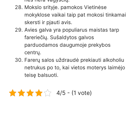
Mokslo srityje. pamokos Vietinėse
mokyklose vaikai taip pat mokosi tinkamai
skersti ir pjauti avis.
Avies galva yra populiarus maistas tarp
fareriečių. Sušaldytos galvos
parduodamos daugumoje prekybos
centrų.
Farerų salos uždraudė prekiauti alkoholiu
netrukus po to, kai vietos moterys laimėjo
teisę balsuoti.
4/5 - (1 vote)