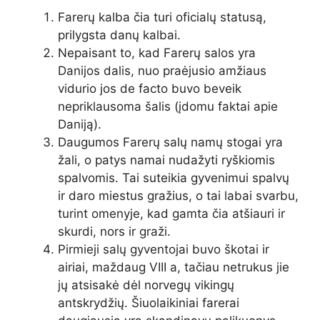
Farerų kalba čia turi oficialų statusą,
prilygsta danų kalbai.
Nepaisant to, kad Farerų salos yra
Danijos dalis, nuo praėjusio amžiaus
vidurio jos de facto buvo beveik
nepriklausoma šalis (įdomu faktai apie
Daniją).
Daugumos Farerų salų namų stogai yra
žali, o patys namai nudažyti ryškiomis
spalvomis. Tai suteikia gyvenimui spalvų
ir daro miestus gražius, o tai labai svarbu,
turint omenyje, kad gamta čia atšiauri ir
skurdi, nors ir graži.
Pirmieji salų gyventojai buvo škotai ir
airiai, maždaug VIII a, tačiau netrukus jie
jų atsisakė dėl norvegų vikingų
antskrydžių. Šiuolaikiniai farerai