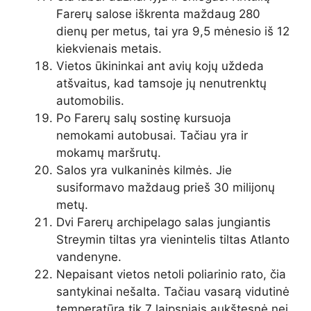
Farerų salose iškrenta maždaug 280
dienų per metus, tai yra 9,5 mėnesio iš 12
kiekvienais metais.
Vietos ūkininkai ant avių kojų uždeda
atšvaitus, kad tamsoje jų nenutrenktų
automobilis.
Po Farerų salų sostinę kursuoja
nemokami autobusai. Tačiau yra ir
mokamų maršrutų.
Salos yra vulkaninės kilmės. Jie
susiformavo maždaug prieš 30 milijonų
metų.
Dvi Farerų archipelago salas jungiantis
Streymin tiltas yra vienintelis tiltas Atlanto
vandenyne.
Nepaisant vietos netoli poliarinio rato, čia
santykinai nešalta. Tačiau vasarą vidutinė
temperatūra tik 7 laipsniais aukštesnė nei