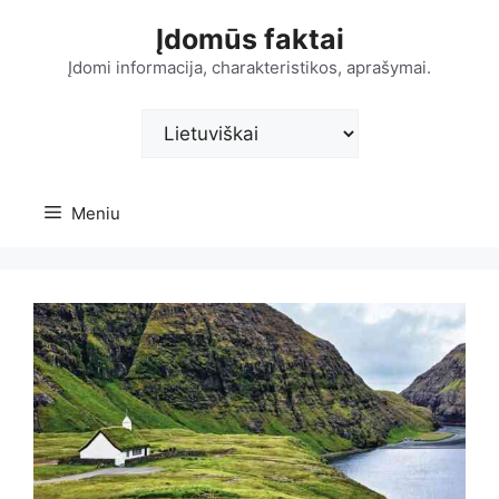
Pereiti
Įdomūs faktai
prie
turinio
Įdomi informacija, charakteristikos, aprašymai.
Pasirinkite
kalbą
Meniu