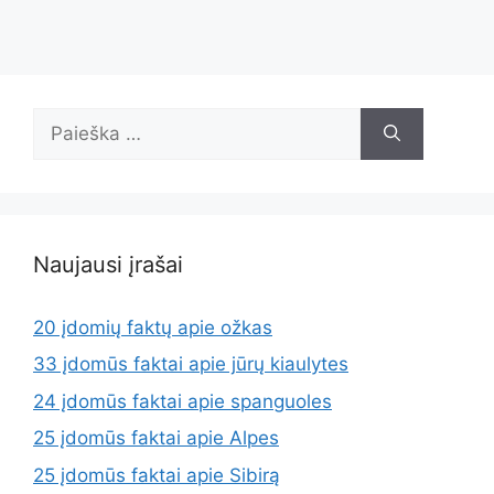
Ieškoti:
Naujausi įrašai
20 įdomių faktų apie ožkas
33 įdomūs faktai apie jūrų kiaulytes
24 įdomūs faktai apie spanguoles
25 įdomūs faktai apie Alpes
25 įdomūs faktai apie Sibirą