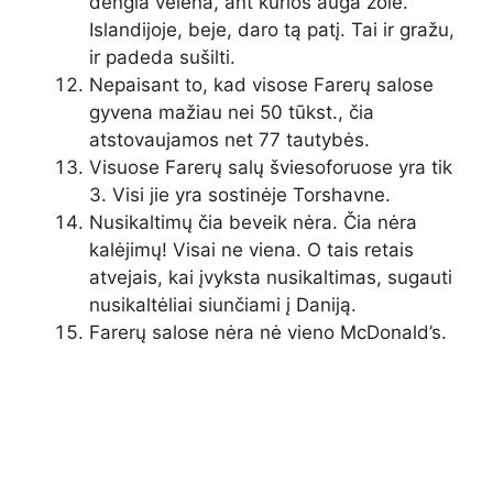
dengia velėna, ant kurios auga žolė.
Islandijoje, beje, daro tą patį. Tai ir gražu,
ir padeda sušilti.
Nepaisant to, kad visose Farerų salose
gyvena mažiau nei 50 tūkst., čia
atstovaujamos net 77 tautybės.
Visuose Farerų salų šviesoforuose yra tik
3. Visi jie yra sostinėje Torshavne.
Nusikaltimų čia beveik nėra. Čia nėra
kalėjimų! Visai ne viena. O tais retais
atvejais, kai įvyksta nusikaltimas, sugauti
nusikaltėliai siunčiami į Daniją.
Farerų salose nėra nė vieno McDonald’s.