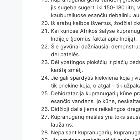
jis sugeba sugerti iki 150-180 litrų
kauburėliuose esančiu riebaliniu au
Iš arabų kalbos išvertus, žodžiai «k
Kai kuriose Afrikos šalyse kupranuga
Indijoje (įdomūs faktai apie Indiją).
Šie gyvūnai dažniausiai demonstruoja
dėl patelės.
Dėl ypatingos plokščių ir plačių pė
karštą smėlį.
Jie gali spardytis kiekviena koja į v
tik priekine koja, o atgal – tik užpak
Dehidratacija kupranugarių kūne pra
esančio vandens. jo kūne, neskaita
Didžioji dalis jiems reikalingos dr
Kupranugarių mėšlas yra toks sausas
laužams.
Nepaisant kupranugarių, kupranugari