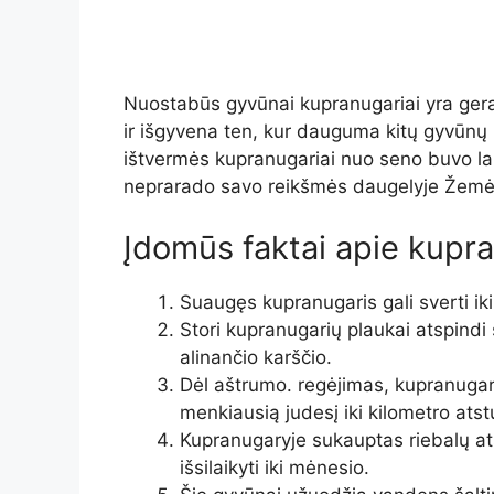
Nuostabūs gyvūnai kupranugariai yra gerai
ir išgyvena ten, kur dauguma kitų gyvūnų 
ištvermės kupranugariai nuo seno buvo lai
neprarado savo reikšmės daugelyje Žemės
Įdomūs faktai apie kupr
Suaugęs kupranugaris gali sverti i
Stori kupranugarių plaukai atspindi
alinančio karščio.
Dėl aštrumo. regėjimas, kupranugar
menkiausią judesį iki kilometro at
Kupranugaryje sukauptas riebalų at
išsilaikyti iki mėnesio.