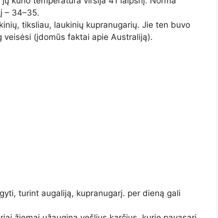
i jų kūno temperatūra viršija 41 laipsnį. Norma
tį – 34–35.
nių, tiksliau, laukinių kupranugarių. Jie ten buvo
 veisėsi (įdomūs faktai apie Australiją).
gyti, turint augaliją, kupranugarį. per dieną gali
ai žiemai užaugina vešlius karčius, kurie pavasarį