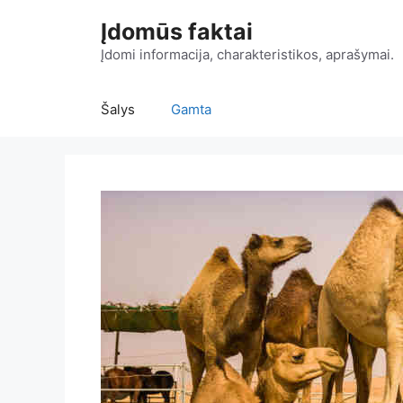
Pereiti
Įdomūs faktai
prie
turinio
Įdomi informacija, charakteristikos, aprašymai.
Šalys
Gamta