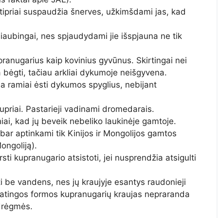
tipriai suspaudžia šnerves, užkimšdami jas, kad
siaubingai, nes spjaudydami jie išspjauna ne tik
anugarius kaip kovinius gyvūnus. Skirtingai nei
ola bėgti, tačiau arkliai dykumoje neišgyvena.
ia ramiai ėsti dykumos spyglius, nebijant
kupriai. Pastarieji vadinami dromedarais.
niai, kad jų beveik nebeliko laukinėje gamtoje.
bar aptinkami tik Kinijos ir Mongolijos gamtos
ongoliją).
sti kupranugario atsistoti, jei nusprendžia atsigulti
sti be vandens, nes jų kraujyje esantys raudonieji
ypatingos formos kupranugarių kraujas nepraranda
 drėgmės.