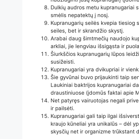
Dulkių audros metu kupranugariai s
smėlis nepatektų į nosį.
Kupranugarių seilės kvepia tiesiog 
seiles, bet ir skrandžio skystį.
Arabai daug šimtmečių naudojo kupr
arkliai, jie lengviau išsigąsta ir pu
Šiurkščios kupranugarių lūpos leidž
susižeisti.
Kupranugariai yra dvikupriai ir vien
Šie gyvūnai buvo prijaukinti taip se
Laukiniai baktrijos kupranugariai da
draustiniuose (įdomūs faktai apie M
Net patyręs vairuotojas negali priver
ir pailsėti.
Kupranugariai gali taip ilgai išsiver
kraujo kūneliai yra unikalūs – dėl 
skysčių net ir organizme trūkstant