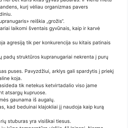
 vandens, kurį vėliau organizmas pavers
diniu.
upranugaris» reiškia „grožis“.
riai laikomi šventais gyvūnais, kaip ir karvė
 agresiją tik per konkurencija su kitais patinais
dų padų struktūros kupranugariai nekrenta į purų
isas puses. Pavyzdžiui, arklys gali spardytis į priekį
aline koja.
sideda tik netekus ketvirtadalio viso jame
nt atsargų kupruose.
ėgmės gaunama iš augalų.
, kad beduinai klajokliai jį naudoja kaip kurą
ų stuburas yra visiškai tiesus.