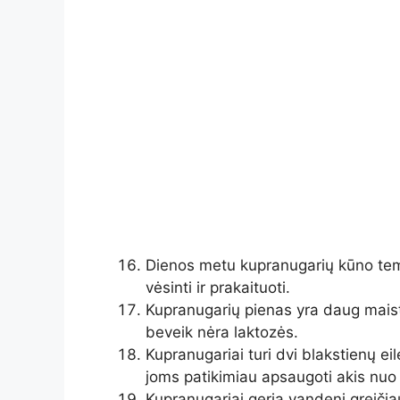
Dienos metu kupranugarių kūno tempe
vėsinti ir prakaituoti.
Kupranugarių pienas yra daug maist
beveik nėra laktozės.
Kupranugariai turi dvi blakstienų ei
joms patikimiau apsaugoti akis nuo
Kupranugariai geria vandenį greičia