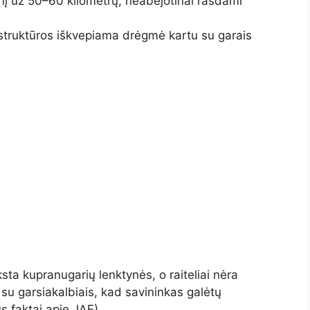
nį už 50–60 kilometrų, neabejotinai rasdami
struktūros iškvepiama drėgmė kartu su garais
ta kupranugarių lenktynės, o raiteliai nėra
 su garsiakalbiais, kad savininkas galėtų
s faktai apie JAE).