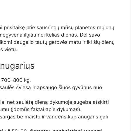
 prisitaikę prie sausringų mūsų planetos regionų
negyvena ilgiau nei kelias dienas. Dėl savo
komi daugelio tautų gerovės matu ir iki šių dienų
 vietų.
anugarius
ki 700–800 kg.
 saulės šviesą ir apsaugo šiuos gyvūnus nuo
iai net saulėtą dieną dykumoje sugeba atskirti
stumu (įdomūs faktai apie dykumas).
sargas be maisto ir vandens kupranugaris gali