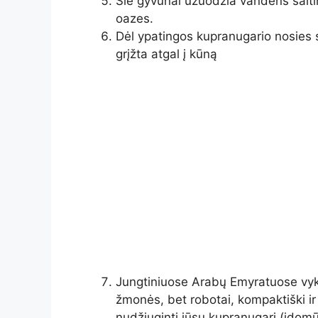
Šie gyvūnai užuodžia vandens šalti
oazes.
Dėl ypatingos kupranugario nosies 
grįžta atgal į kūną
Jungtiniuose Arabų Emyratuose vyks
žmonės, bet robotai, kompaktiški ir
nudžiuginti jūsų kupranugarį (įdomū