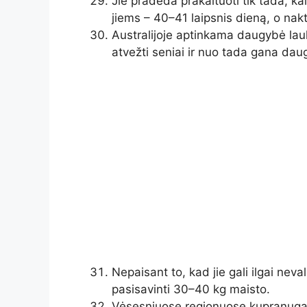
Jie pradeda prakaituoti tik tada, ka
jiems – 40–41 laipsnis dieną, o nak
Australijoje aptinkama daugybė lauki
atvežti seniai ir nuo tada gana daug
Nepaisant to, kad jie gali ilgai neval
pasisavinti 30–40 kg maisto.
Vėsesniuose regionuose kupranugari