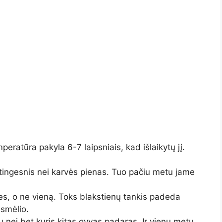
ratūra pakyla 6-7 laipsniais, kad išlaikytų jį.
ingesnis nei karvės pienas. Tuo pačiu metu jame
les, o ne vieną. Toks blakstienų tankis padeda
 smėlio.
u nei bet kuris kitas gyvas padaras. Ir vienu metu