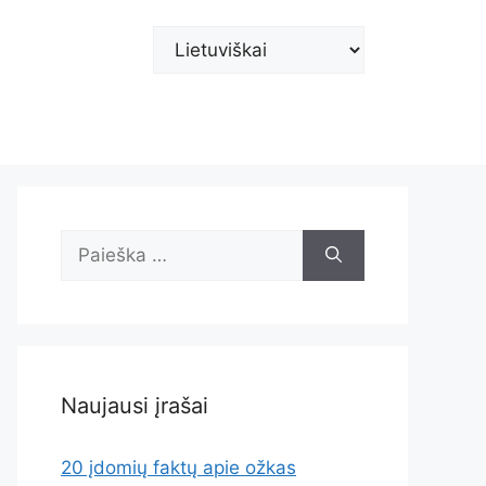
Pasirinkite
kalbą
Ieškoti:
Naujausi įrašai
20 įdomių faktų apie ožkas