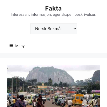
Hopp
Fakta
til
innhold
Interessant informasjon, egenskaper, beskrivelser.
Velg
et
språk
Meny