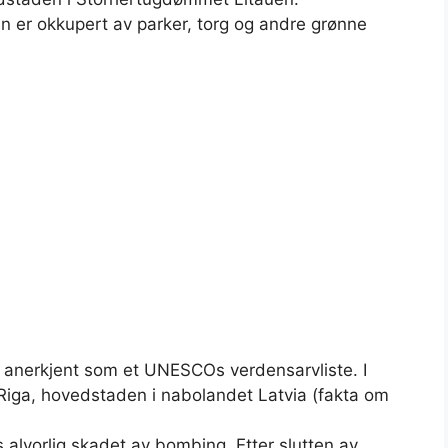
n er okkupert av parker, torg og andre grønne
er anerkjent som et UNESCOs verdensarvliste. I
av Riga, hovedstaden i nabolandet Latvia (fakta om
 alvorlig skadet av bombing. Etter slutten av