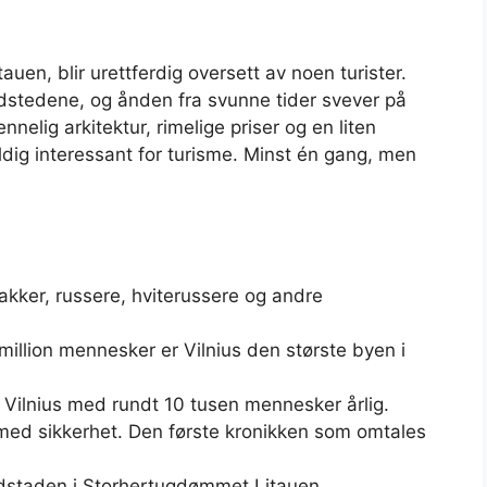
uen, blir urettferdig oversett av noen turister.
dstedene, og ånden fra svunne tider svever på
nelig arkitektur, rimelige priser og en liten
eldig interessant for turisme. Minst én gang, men
olakker, russere, hviterussere og andre
illion mennesker er Vilnius den største byen i
 i Vilnius med rundt 10 tusen mennesker årlig.
t med sikkerhet. Den første kronikken som omtales
edstaden i Storhertugdømmet Litauen.