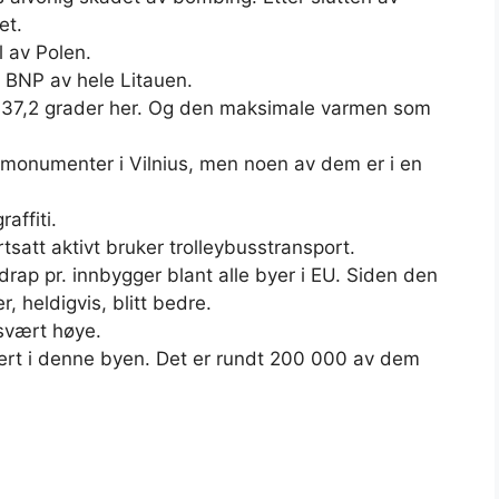
et.
l av Polen.
 BNP av hele Litauen.
å -37,2 grader her. Og den maksimale varmen som
 monumenter i Vilnius, men noen av dem er i en
affiti.
tsatt aktivt bruker trolleybusstransport.
l drap pr. innbygger blant alle byer i EU. Siden den
, heldigvis, blitt bedre.
 svært høye.
rert i denne byen. Det er rundt 200 000 av dem