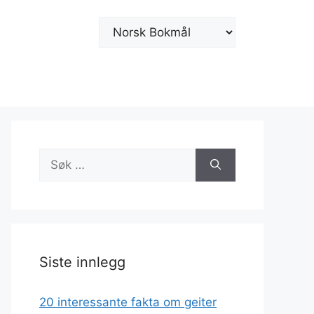
Velg
et
språk
Søk
etter:
Siste innlegg
20 interessante fakta om geiter