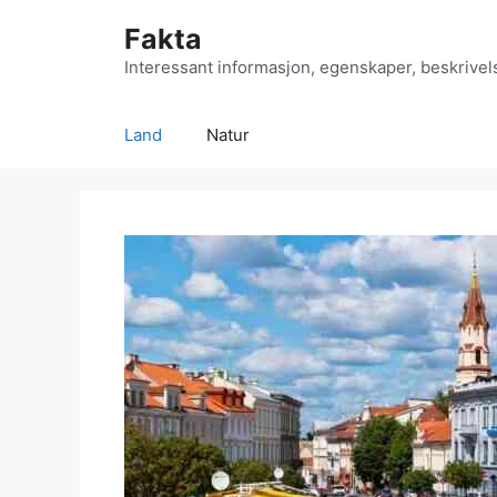
Hopp
Fakta
til
innhold
Interessant informasjon, egenskaper, beskrivel
Land
Natur