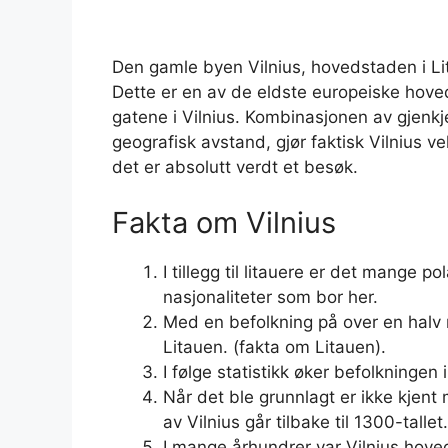
Den gamle byen Vilnius, hovedstaden i Lita
Dette er en av de eldste europeiske hove
gatene i Vilnius. Kombinasjonen av gjenkjen
geografisk avstand, gjør faktisk Vilnius v
det er absolutt verdt et besøk.
Fakta om Vilnius
I tillegg til litauere er det mange p
nasjonaliteter som bor her.
Med en befolkning på over en halv m
Litauen. (fakta om Litauen).
I følge statistikk øker befolkningen
Når det ble grunnlagt er ikke kjen
av Vilnius går tilbake til 1300-tallet.
I mange århundrer var Vilnius hov