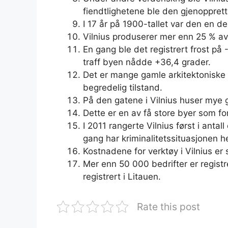
fiendtlighetene ble den gjenopprett
I 17 år på 1900-tallet var den en de
Vilnius produserer mer enn 25 % av
En gang ble det registrert frost p
traff byen nådde +36,4 grader.
Det er mange gamle arkitektoniske
begredelig tilstand.
På den gatene i Vilnius huser mye gr
Dette er en av få store byer som for
I 2011 rangerte Vilnius først i antal
gang har kriminalitetssituasjonen her
Kostnadene for verktøy i Vilnius er
Mer enn 50 000 bedrifter er regist
registrert i Litauen.
Rate this post