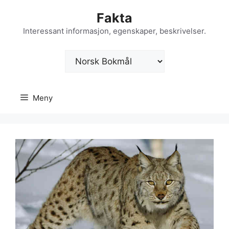
Hopp
Fakta
til
innhold
Interessant informasjon, egenskaper, beskrivelser.
Velg
et
språk
Meny