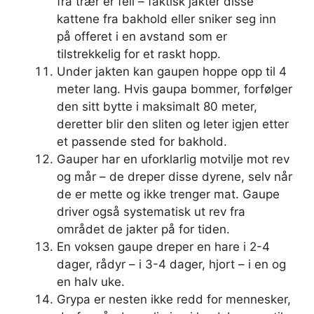
fra trær er feil – faktisk jakter disse
kattene fra bakhold eller sniker seg inn
på offeret i en avstand som er
tilstrekkelig for et raskt hopp.
Under jakten kan gaupen hoppe opp til 4
meter lang. Hvis gaupa bommer, forfølger
den sitt bytte i maksimalt 80 meter,
deretter blir den sliten og leter igjen etter
et passende sted for bakhold.
Gauper har en uforklarlig motvilje mot rev
og mår – de dreper disse dyrene, selv når
de er mette og ikke trenger mat. Gaupe
driver også systematisk ut rev fra
området de jakter på for tiden.
En voksen gaupe dreper en hare i 2-4
dager, rådyr – i 3-4 dager, hjort – i en og
en halv uke.
Grypa er nesten ikke redd for mennesker,