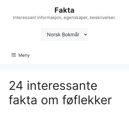
Hopp
Fakta
til
innhold
Interessant informasjon, egenskaper, beskrivelser.
Velg
et
språk
Meny
24 interessante
fakta om føflekker