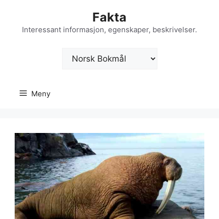
Hopp
Fakta
til
innhold
Interessant informasjon, egenskaper, beskrivelser.
Velg
et
språk
Meny