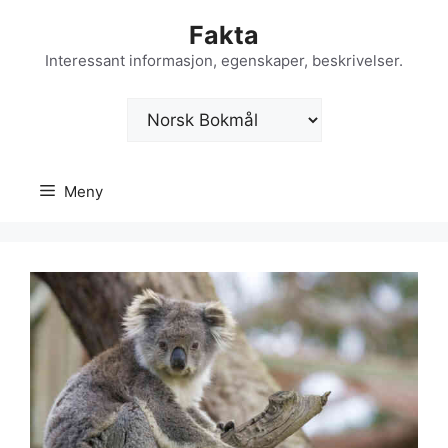
Hopp
Fakta
til
innhold
Interessant informasjon, egenskaper, beskrivelser.
Velg
et
språk
Meny