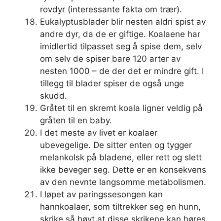
rovdyr (interessante fakta om trær).
Eukalyptusblader blir nesten aldri spist av
andre dyr, da de er giftige. Koalaene har
imidlertid tilpasset seg å spise dem, selv
om selv de spiser bare 120 arter av
nesten 1000 – de der det er mindre gift. I
tillegg til blader spiser de også unge
skudd.
Gråtet til en skremt koala ligner veldig på
gråten til en baby.
I det meste av livet er koalaer
ubevegelige. De sitter enten og tygger
melankolsk på bladene, eller rett og slett
ikke beveger seg. Dette er en konsekvens
av den nevnte langsomme metabolismen.
I løpet av paringssesongen kan
hannkoalaer, som tiltrekker seg en hunn,
skrike så høyt at disse skrikene kan høres