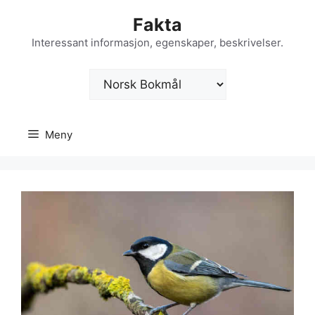
Hopp
Fakta
til
innhold
Interessant informasjon, egenskaper, beskrivelser.
Velg
et
språk
Meny