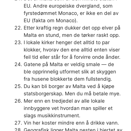
EU. Andre europeiske dvergland, som
fyrstedømmet Monaco, er ikke en del av
EU (fakta om Monaco).
Etter kraftig regn dukker det opp elver på
Malta en stund, men de tørker raskt opp.
I lokale kirker henger det alltid to par
klokker, hvorav den ene alltid enten viser
feil tid eller står for å forvirre onde ånder.
Gatene på Malta er veldig smale — de
ble opprinnelig utformet slik at skyggen
fra husene blokkerte dem fullstendig.
Du kan bli borger av Malta ved å kjøpe
statsborgerskap. Men du må betale mye.
Mer enn en tredjedel av alle lokale
innbyggere vet hvordan man spiller et
slags musikkinstrument.
Vin her koster mindre enn å drikke vann.
Geografisk ligger Malta nesten i hjertet av