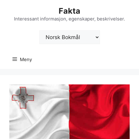
Hopp
Fakta
til
innhold
Interessant informasjon, egenskaper, beskrivelser.
Velg
et
språk
Meny