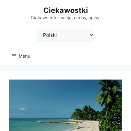
Przejdź
Ciekawostki
do
treści
Ciekawe informacje, cechy, opisy.
Wybierz
język
Menu