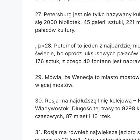
27. Petersburg jest nie tylko nazywany kul
się 2000 bibliotek, 45 galerii sztuki, 221
pałaców kultury.
; p>28. Peterhof to jeden z najbardziej
świecie, bo oprócz luksusowych pałaców 
176 sztuk, z czego 40 fontann jest napr
29. Mówią, że Wenecja to miasto mostów, 
więcej mostów.
30. Rosja ma najdłuższą linię kolejową – 
Władywostok. Długość tej trasy to 9298 
czasowych, 87 miast i 16 rzek.
31. Rosja ma również największe jezioro 
wynosi aż 23 km3. Aby wyobrazić sobie j