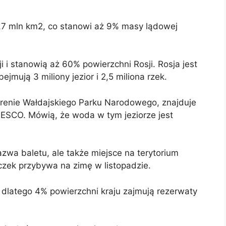
9,7 mln km2, co stanowi aż 9% masy lądowej
i i stanowią aż 60% powierzchni Rosji. Rosja jest
mują 3 miliony jezior i 2,5 miliona rzek.
 terenie Wałdajskiego Parku Narodowego, znajduje
ESCO. Mówią, że woda w tym jeziorze jest
nazwa baletu, ale także miejsce na terytorium
aczek przybywa na zimę w listopadzie.
 dlatego 4% powierzchni kraju zajmują rezerwaty