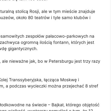
turalną stolicą Rosji, ale w tym mieście znajduje
 muzeów, około 80 teatrów i tyle samo klubów i
 niesamowitych zespołów pałacowo-parkowych na
zachwyca ogromną ilością fontann, których jest
awdę gigantycznych.
ale nieważne jak, bo w Petersburgu jest trzy razy
Kolej Transsyberyjska, łącząca Moskwę i
km, a podczas wycieczki można przejechać 8 stref
słodkowodne na świecie – Bajkał, którego objętość
ego wielkość, wystarczy pomyśleć o tym, że 12