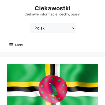
Przejdź
Ciekawostki
do
treści
Ciekawe informacje, cechy, opisy.
Wybierz
język
Menu