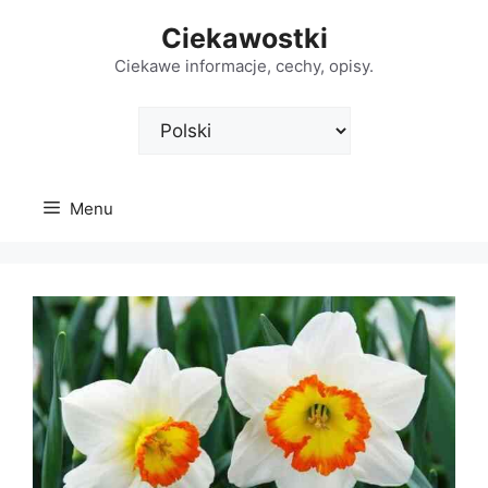
Przejdź
Ciekawostki
do
treści
Ciekawe informacje, cechy, opisy.
Wybierz
język
Menu