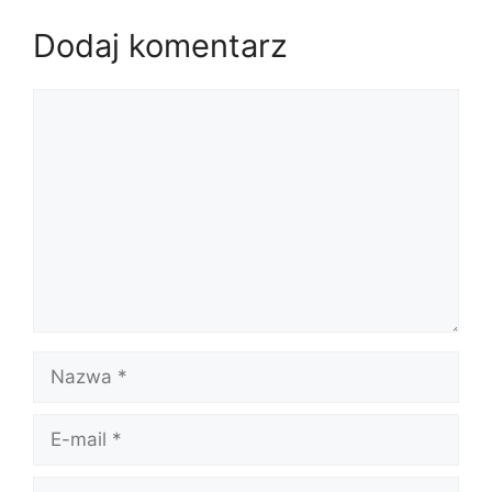
Dodaj komentarz
Komentarz
Nazwa
E-
mail
Witryna