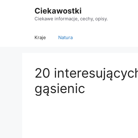
Przejdź
Ciekawostki
do
treści
Ciekawe informacje, cechy, opisy.
Kraje
Natura
20 interesującyc
gąsienic