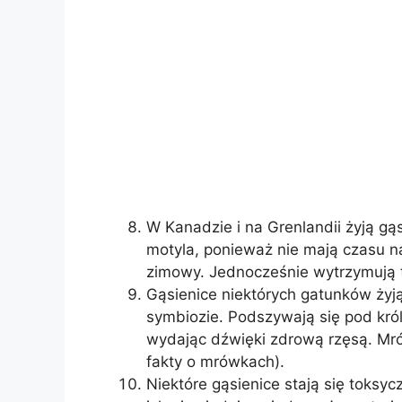
W Kanadzie i na Grenlandii żyją gąs
motyla, ponieważ nie mają czasu n
zimowy. Jednocześnie wytrzymują t
Gąsienice niektórych gatunków ży
symbiozie. Podszywają się pod kró
wydając dźwięki zdrową rzęsą. Mrów
fakty o mrówkach).
Niektóre gąsienice stają się toksyc