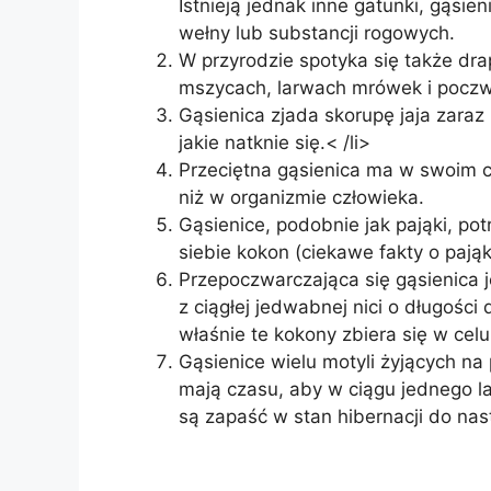
Istnieją jednak inne gatunki, gąsien
wełny lub substancji rogowych.
W przyrodzie spotyka się także dra
mszycach, larwach mrówek i poczw
Gąsienica zjada skorupę jaja zaraz 
jakie natknie się.< /li>
Przeciętna gąsienica ma w swoim ci
niż w organizmie człowieka.
Gąsienice, podobnie jak pająki, pot
siebie kokon (ciekawe fakty o pają
Przepoczwarczająca się gąsienica 
z ciągłej jedwabnej nici o długośc
właśnie te kokony zbiera się w cel
Gąsienice wielu motyli żyjących na
mają czasu, aby w ciągu jednego l
są zapaść w stan hibernacji do nas