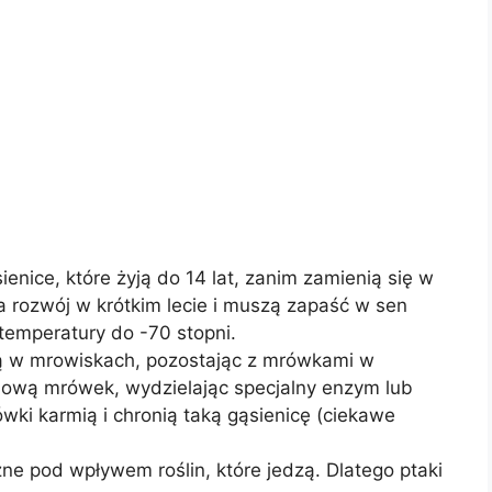
ienice, które żyją do 14 lat, zanim zamienią się w
a rozwój w krótkim lecie i muszą zapaść w sen
emperatury do -70 stopni.
ją w mrowiskach, pozostając z mrówkami w
lową mrówek, wydzielając specjalny enzym lub
ki karmią i chronią taką gąsienicę (ciekawe
zne pod wpływem roślin, które jedzą. Dlatego ptaki