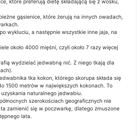
ice, które preferują dietę składającą się z wosku,
pieżne gąsienice, które żerują na innych owadach,
arkach.
po wykluciu, a następnie wszystkie inne jaja, na
ele około 4000 mięśni, czyli około 7 razy więcej
rafią wydzielać jedwabną nić. Z niego tkają dla
kach).
jedwabnika tka kokon, którego skorupa składa się
i do 1500 metrów w największych kokonach. To
u uzyskania naturalnego jedwabiu.
 północnych szerokościach geograficznych nie
ata zamienić się w poczwarkę, dlatego zmuszone
tępnego lata.