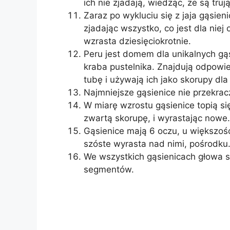
ich nie zjadają, wiedząc, że są truj
Zaraz po wykluciu się z jaja gąsie
zjadając wszystko, co jest dla niej
wzrasta dziesięciokrotnie.
Peru jest domem dla unikalnych gą
kraba pustelnika. Znajdują odpowied
tubę i używają ich jako skorupy dla
Najmniejsze gąsienice nie przekrac
W miarę wzrostu gąsienice topią się
zwartą skorupę, i wyrastając nowe.
Gąsienice mają 6 oczu, u większośc
szóste wyrasta nad nimi, pośrodku
We wszystkich gąsienicach głowa s
segmentów.