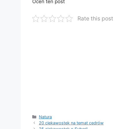
Oceń ten post
Rate this post
Kategorie
Natura
20 ciekawostek na temat cedrów
25 ciekawostek o Syberii