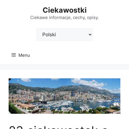
Przejdź
Ciekawostki
do
treści
Ciekawe informacje, cechy, opisy.
Wybierz
język
Menu