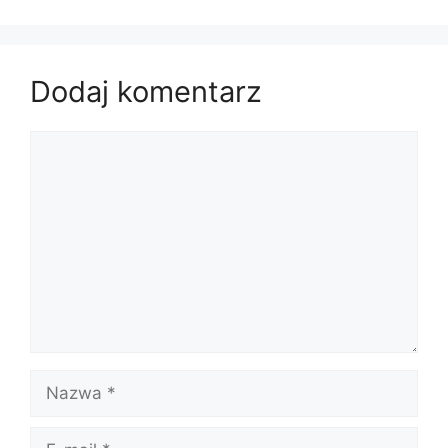
Dodaj komentarz
Komentarz
Nazwa
E-