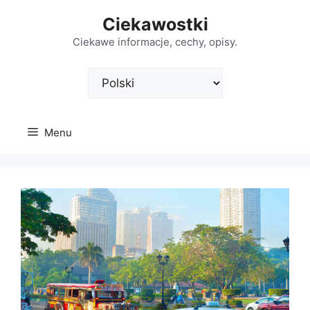
Przejdź
Ciekawostki
do
treści
Ciekawe informacje, cechy, opisy.
Wybierz
język
Menu