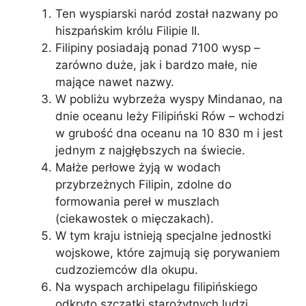
Ten wyspiarski naród został nazwany po
hiszpańskim królu Filipie II.
Filipiny posiadają ponad 7100 wysp –
zarówno duże, jak i bardzo małe, nie
mające nawet nazwy.
W pobliżu wybrzeża wyspy Mindanao, na
dnie oceanu leży Filipiński Rów – wchodzi
w grubość dna oceanu na 10 830 m i jest
jednym z najgłębszych na świecie.
Małże perłowe żyją w wodach
przybrzeżnych Filipin, zdolne do
formowania pereł w muszlach
(ciekawostek o mięczakach).
W tym kraju istnieją specjalne jednostki
wojskowe, które zajmują się porywaniem
cudzoziemców dla okupu.
Na wyspach archipelagu filipińskiego
odkryto szczątki starożytnych ludzi,