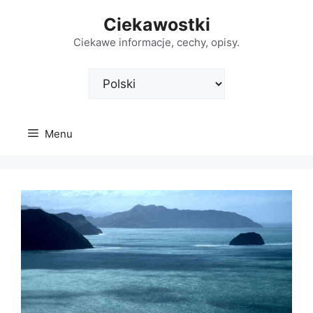
Przejdź
Ciekawostki
do
treści
Ciekawe informacje, cechy, opisy.
Wybierz
język
Menu