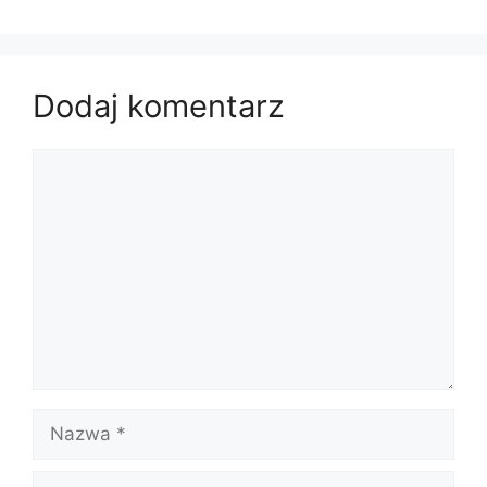
Dodaj komentarz
Komentarz
Nazwa
E-