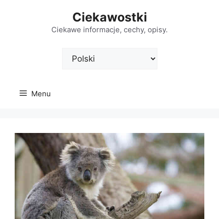
Przejdź
Ciekawostki
do
treści
Ciekawe informacje, cechy, opisy.
Wybierz
język
Menu