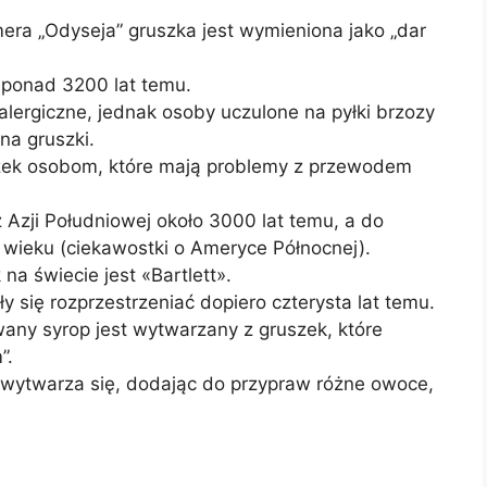
ra „Odyseja” gruszka jest wymieniona jako „dar
 ponad 3200 lat temu.
lergiczne, jednak osoby uczulone na pyłki brzozy
na gruszki.
szek osobom, które mają problemy z przewodem
z Azji Południowej około 3000 lat temu, a do
 wieku (ciekawostki o Ameryce Północnej).
na świecie jest «Bartlett».
ły się rozprzestrzeniać dopiero czterysta lat temu.
any syrop jest wytwarzany z gruszek, które
”.
ytwarza się, dodając do przypraw różne owoce,