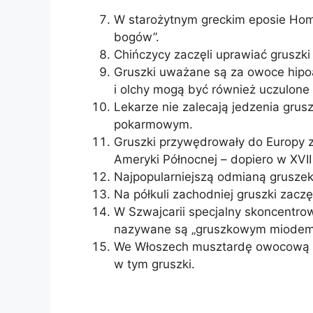
W starożytnym greckim eposie Home
bogów”.
Chińczycy zaczęli uprawiać gruszki
Gruszki uważane są za owoce hipoa
i olchy mogą być również uczulone 
Lekarze nie zalecają jedzenia gru
pokarmowym.
Gruszki przywędrowały do ​​Europy 
Ameryki Północnej – dopiero w XVII
Najpopularniejszą odmianą gruszek 
Na półkuli zachodniej gruszki zaczę
W Szwajcarii specjalny skoncentrow
nazywane są „gruszkowym miodem
We Włoszech musztardę owocową w
w tym gruszki.