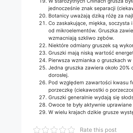
W starożytnych Chinach grusza był
jednocześnie znak separacji (cieka
Botanicy uważają dziką różę za na
Co zaskakujące, miękka, soczysta 
od mikroelementów. Gruszka zawiera
wzmacniają szkliwo zębów.
Niektóre odmiany gruszek są wykor
Gruszki mają niską wartość energet
Pierwsza wzmianka o gruszkach w kr
Jedna gruszka zawiera około 20% 
dorosłej.
Pod względem zawartości kwasu f
porzeczkę (ciekawostki o porzeczce
Gruszki generalnie wydają się słods
Owoce te były aktywnie uprawiane
W wielu krajach dzikie grusze wyst
Rate this post