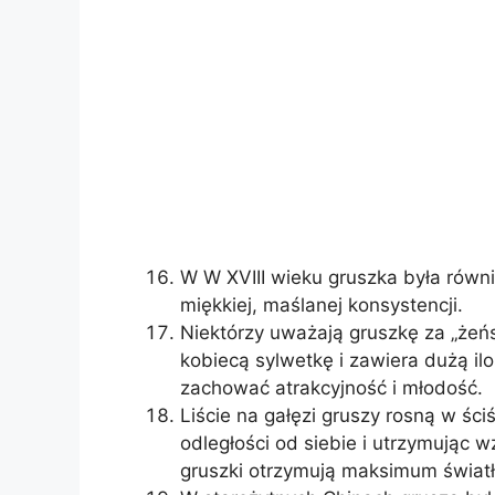
W W XVIII wieku gruszka była rów
miękkiej, maślanej konsystencji.
Niektórzy uważają gruszkę za „żeń
kobiecą sylwetkę i zawiera dużą il
zachować atrakcyjność i młodość.
Liście na gałęzi gruszy rosną w ści
odległości od siebie i utrzymując 
gruszki otrzymują maksimum światła