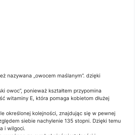
nież nazywana „owocem maślanym”. dzięki
ski owoc”, ponieważ kształtem przypomina
ość witaminy E, która pomaga kobietom dłużej
śle określonej kolejności, znajdując się w pewnej
względem siebie nachylenie 135 stopni. Dzięki temu
 i wilgoci.