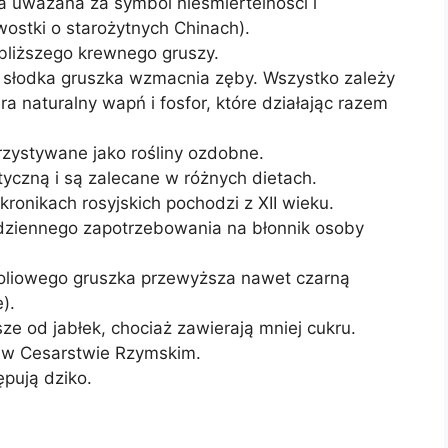
a uważana za symbol nieśmiertelności i
wostki o starożytnych Chinach).
jbliższego krewnego gruszy.
i słodka gruszka wzmacnia zęby. Wszystko zależy
 naturalny wapń i fosfor, które działając razem
zystywane jako rośliny ozdobne.
yczną i są zalecane w różnych dietach.
onikach rosyjskich pochodzi z XII wieku.
dziennego zapotrzebowania na błonnik osoby
oliowego gruszka przewyższa nawet czarną
).
ze od jabłek, chociaż zawierają mniej cukru.
 w Cesarstwie Rzymskim.
ępują dziko.