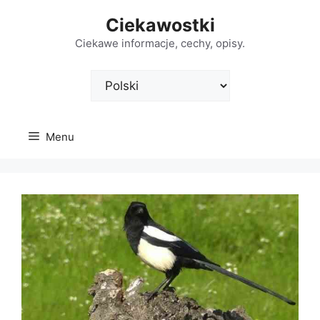
Przejdź
Ciekawostki
do
treści
Ciekawe informacje, cechy, opisy.
Wybierz
język
Menu