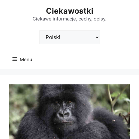
Przejdź
Ciekawostki
do
treści
Ciekawe informacje, cechy, opisy.
Wybierz
język
Menu