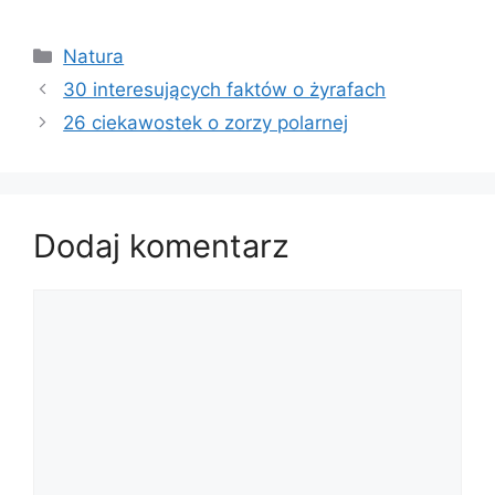
Kategorie
Natura
30 interesujących faktów o żyrafach
26 ciekawostek o zorzy polarnej
Dodaj komentarz
Komentarz