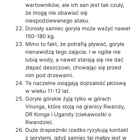
wartowników, ale ich sen jest tak czuły,
że mogą nie obawiać się
niespodziewanego ataku.
Dorosły samiec goryla może ważyć nawet
150-180 kg.
Mimo to fakt, że potrafią pływać, goryle
nienawidzą tego zajęcia. I w ogóle nie
lubią wody, a nawet starają się nie dać
złapać deszczowi, chowając się przed
nim pod drzewami.
Te naczelne osiągają dojrzałość płciową
w wieku 11-12 lat.
Goryle górskie żyją tylko w górach
Virunga, które stoją na granicy Rwandy,
DR Konga i Ugandy (ciekawostki o
Rwandzie).
Duże drapieżniki rzadko ryzykują kontakt
z gorylami, gdyż samiec tej małpy jest w