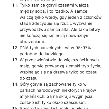
Tylko samice goryli czasami walczą
między sobą, i to rzadko. A samce
walczą tylko wtedy, gdy jeden z członków
stada zdecyduje się rzucić wyzwanie
przywództwu samca alfa. Ale takie bitwy
nie kończą się śmiercią i poważnymi
obrażeniami.
DNA tych naczelnych jest w 95-97%
podobne do ludzkiego.
W przeciwieństwie do większości innych
małp, goryle prowadzą ziemski tryb życia,
wspinając się na drzewa tylko od czasu
do czasu.
Góry goryle są zachowane tylko w
parkach narodowych niektórych krajów
afrykańskich. Są na skraju wyginięcia,
zostało ich tylko około sześciuset.
Spośród wszystkich małp goryle są