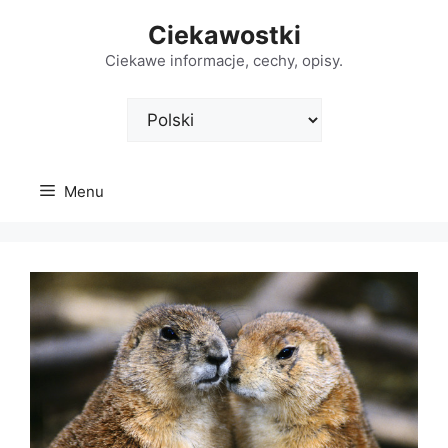
Przejdź
Ciekawostki
do
treści
Ciekawe informacje, cechy, opisy.
Wybierz
język
Menu