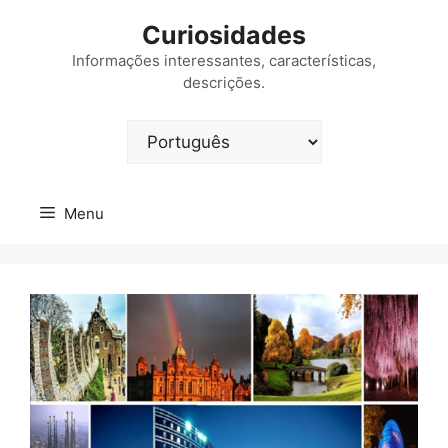
Saltar
Curiosidades
para
o
Informações interessantes, características,
descrições.
conteúdo
Escolha
um
idioma
Menu