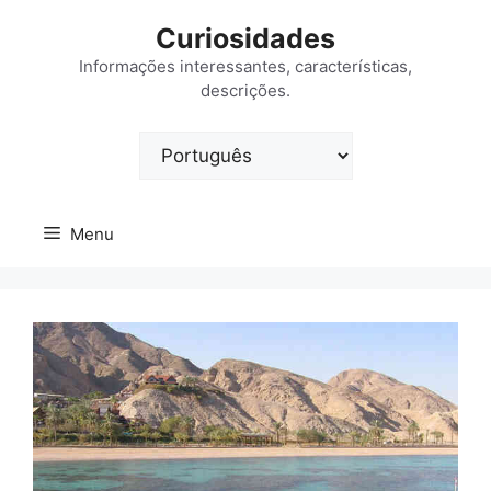
Saltar
Curiosidades
para
o
Informações interessantes, características,
descrições.
conteúdo
Escolha
um
idioma
Menu