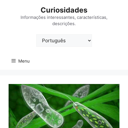
Saltar
Curiosidades
para
o
Informações interessantes, características,
descrições.
conteúdo
Escolha
um
idioma
Menu