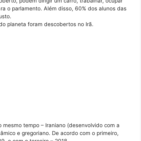
berto, podem dirigir um carro, trabalhar, ocupar
para o parlamento. Além disso, 60% dos alunos das
usto.
do planeta foram descobertos no Irã.
​ao mesmo tempo – Iraniano (desenvolvido com a
âmico e gregoriano. De acordo com o primeiro,
9, e com o terceiro – 2018.