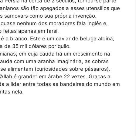
a Pérsia há cerca de 2 séculos, tornou-se parte
iranianos são tão apegados a esses utensílios que
s samovars como sua própria invenção.
 – quase nenhum dos moradores fala inglês e,
 feitas apenas em farsi.
é o branco. Este é um caviar de beluga albina,
a de 35 mil dólares por quilo.
anianas, em cuja cauda há um crescimento na
auda com uma aranha imaginária, as cobras
 se alimentam (curiosidades sobre pássaros).
 “Allah é grande” em árabe 22 vezes. Graças a
ada a líder entre todas as bandeiras do mundo em
itas nela.