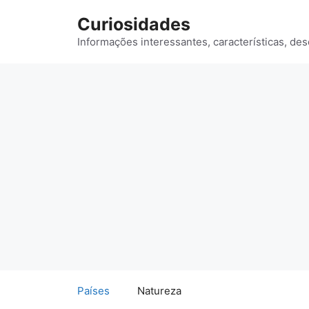
Saltar
Curiosidades
para
o
Informações interessantes, características, des
conteúdo
Países
Natureza