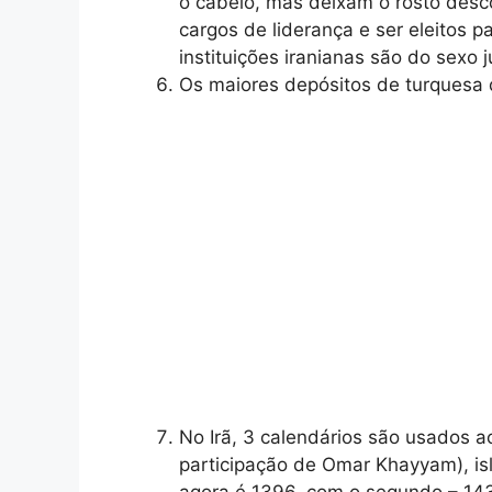
o cabelo, mas deixam o rosto desco
cargos de liderança e ser eleitos 
instituições iranianas são do sexo j
Os maiores depósitos de turquesa 
No Irã, 3 calendários são usados ​
participação de Omar Khayyam), isl
agora é 1396, com o segundo – 143