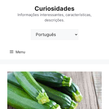
Saltar
Curiosidades
para
o
Informações interessantes, características,
descrições.
conteúdo
Escolha
um
idioma
Menu