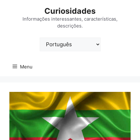
Saltar
Curiosidades
para
o
Informações interessantes, características,
descrições.
conteúdo
Escolha
um
idioma
Menu