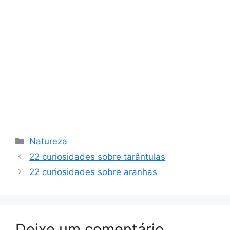
Categorias
Natureza
22 curiosidades sobre tarântulas
22 curiosidades sobre aranhas
Deixe um comentário