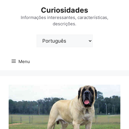
Saltar
Curiosidades
para
o
Informações interessantes, características,
descrições.
conteúdo
Escolha
um
idioma
Menu