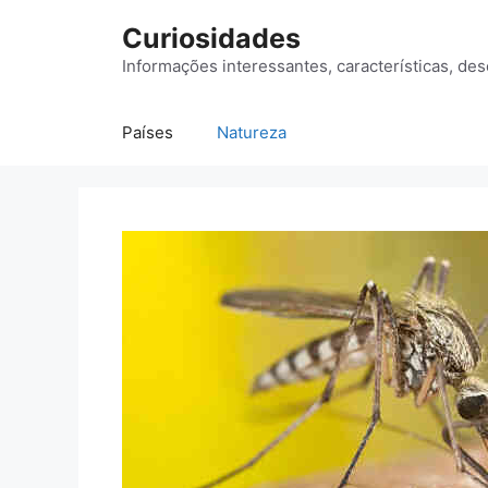
Saltar
Curiosidades
para
o
Informações interessantes, características, des
conteúdo
Países
Natureza