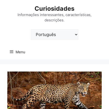
Saltar
Curiosidades
para
o
Informações interessantes, características,
descrições.
conteúdo
Escolha
um
idioma
Menu